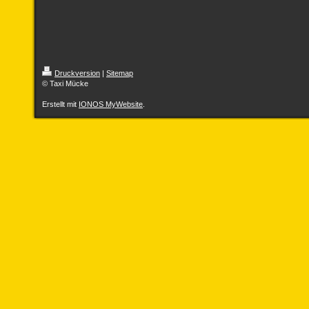
Druckversion
|
Sitemap
© Taxi Mücke
Erstellt mit
IONOS MyWebsite
.